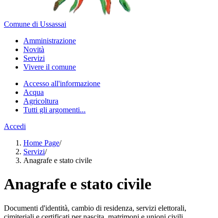
Comune di Ussassai
Amministrazione
Novità
Servizi
Vivere il comune
Accesso all'informazione
Acqua
Agricoltura
Tutti gli argomenti...
Accedi
Home Page
/
Servizi
/
Anagrafe e stato civile
Anagrafe e stato civile
Documenti d'identità, cambio di residenza, servizi elettorali,
cimiteriali e certificati per nascita, matrimoni e unioni civili.