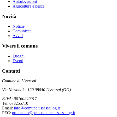
Autorizzazioni
Agricoltura e pesca
Novità
Notizie
Comunicati
Avvisi
Vivere il comune
Luoghi
Eventi
Contatti
Comune di Ussassai
Via Nazionale, 120 08040 Ussassai (OG)
P.IVA: 00160240917
Tel: 078255710
Email:
info@comune.ussassai.og.it
PEC:
protocollo@pec.comune.ussassai.og.it