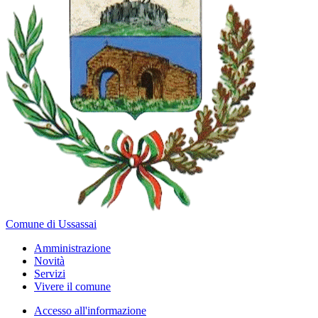
Comune di Ussassai
Amministrazione
Novità
Servizi
Vivere il comune
Accesso all'informazione