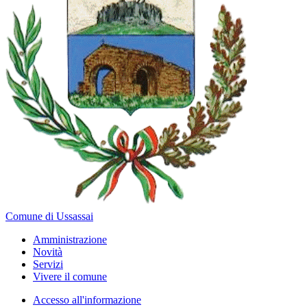
Comune di Ussassai
Amministrazione
Novità
Servizi
Vivere il comune
Accesso all'informazione