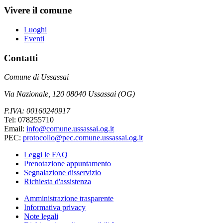
Vivere il comune
Luoghi
Eventi
Contatti
Comune di Ussassai
Via Nazionale, 120 08040 Ussassai (OG)
P.IVA: 00160240917
Tel: 078255710
Email:
info@comune.ussassai.og.it
PEC:
protocollo@pec.comune.ussassai.og.it
Leggi le FAQ
Prenotazione appuntamento
Segnalazione disservizio
Richiesta d'assistenza
Amministrazione trasparente
Informativa privacy
Note legali