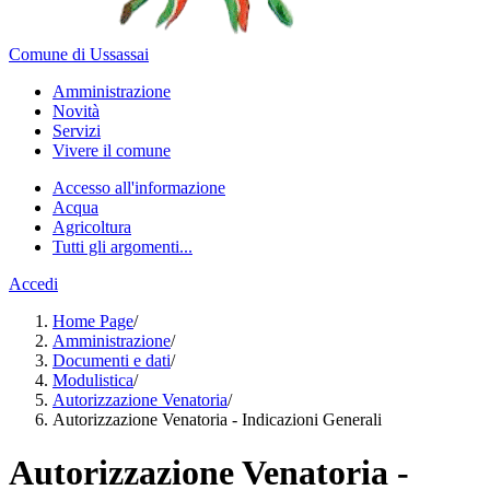
Comune di Ussassai
Amministrazione
Novità
Servizi
Vivere il comune
Accesso all'informazione
Acqua
Agricoltura
Tutti gli argomenti...
Accedi
Home Page
/
Amministrazione
/
Documenti e dati
/
Modulistica
/
Autorizzazione Venatoria
/
Autorizzazione Venatoria - Indicazioni Generali
Autorizzazione Venatoria -