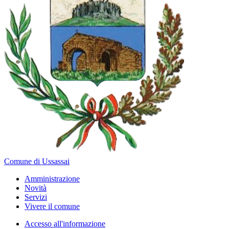
Comune di Ussassai
Amministrazione
Novità
Servizi
Vivere il comune
Accesso all'informazione