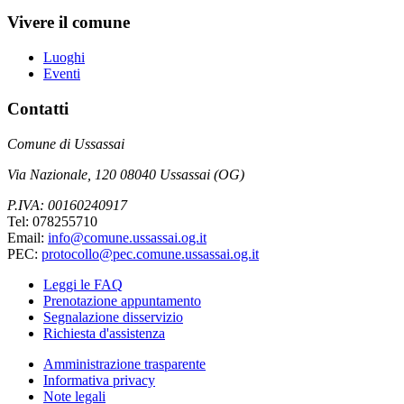
Vivere il comune
Luoghi
Eventi
Contatti
Comune di Ussassai
Via Nazionale, 120 08040 Ussassai (OG)
P.IVA: 00160240917
Tel: 078255710
Email:
info@comune.ussassai.og.it
PEC:
protocollo@pec.comune.ussassai.og.it
Leggi le FAQ
Prenotazione appuntamento
Segnalazione disservizio
Richiesta d'assistenza
Amministrazione trasparente
Informativa privacy
Note legali