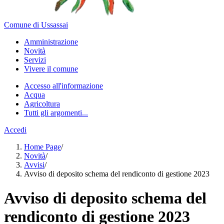
Comune di Ussassai
Amministrazione
Novità
Servizi
Vivere il comune
Accesso all'informazione
Acqua
Agricoltura
Tutti gli argomenti...
Accedi
Home Page
/
Novità
/
Avvisi
/
Avviso di deposito schema del rendiconto di gestione 2023
Avviso di deposito schema del
rendiconto di gestione 2023