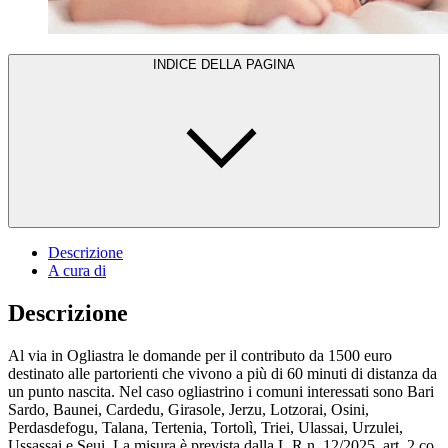
INDICE DELLA PAGINA
Descrizione
A cura di
Descrizione
Al via in Ogliastra le domande per il contributo da 1500 euro
destinato alle partorienti che vivono a più di 60 minuti di distanza da
un punto nascita. Nel caso ogliastrino i comuni interessati sono Bari
Sardo, Baunei, Cardedu, Girasole, Jerzu, Lotzorai, Osini,
Perdasdefogu, Talana, Tertenia, Tortolì, Triei, Ulassai, Urzulei,
Ussassai e Seui. La misura è prevista dalla L.R n. 12/2025, art. 2 co.