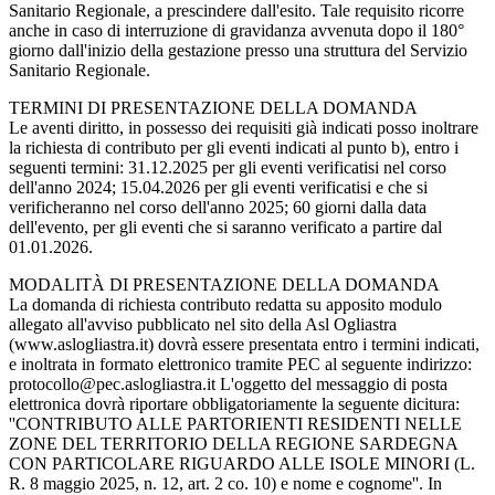
Sanitario Regionale, a prescindere dall'esito. Tale requisito ricorre
anche in caso di interruzione di gravidanza avvenuta dopo il 180°
giorno dall'inizio della gestazione presso una struttura del Servizio
Sanitario Regionale.
TERMINI DI PRESENTAZIONE DELLA DOMANDA
Le aventi diritto, in possesso dei requisiti già indicati posso inoltrare
la richiesta di contributo per gli eventi indicati al punto b), entro i
seguenti termini: 31.12.2025 per gli eventi verificatisi nel corso
dell'anno 2024; 15.04.2026 per gli eventi verificatisi e che si
verificheranno nel corso dell'anno 2025; 60 giorni dalla data
dell'evento, per gli eventi che si saranno verificato a partire dal
01.01.2026.
MODALITÀ DI PRESENTAZIONE DELLA DOMANDA
La domanda di richiesta contributo redatta su apposito modulo
allegato all'avviso pubblicato nel sito della Asl Ogliastra
(www.aslogliastra.it) dovrà essere presentata entro i termini indicati,
e inoltrata in formato elettronico tramite PEC al seguente indirizzo:
protocollo@pec.aslogliastra.it L'oggetto del messaggio di posta
elettronica dovrà riportare obbligatoriamente la seguente dicitura:
''CONTRIBUTO ALLE PARTORIENTI RESIDENTI NELLE
ZONE DEL TERRITORIO DELLA REGIONE SARDEGNA
CON PARTICOLARE RIGUARDO ALLE ISOLE MINORI (L.
R. 8 maggio 2025, n. 12, art. 2 co. 10) e nome e cognome''. In