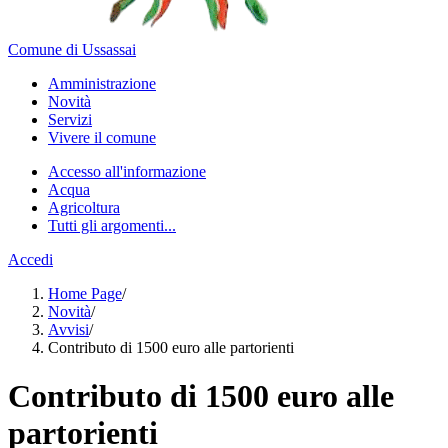
Comune di Ussassai
Amministrazione
Novità
Servizi
Vivere il comune
Accesso all'informazione
Acqua
Agricoltura
Tutti gli argomenti...
Accedi
Home Page
/
Novità
/
Avvisi
/
Contributo di 1500 euro alle partorienti
Contributo di 1500 euro alle
partorienti