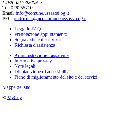
P.IVA: 00160240917
Tel: 078255710
Email:
info@comune.ussassai.og.it
PEC:
protocollo@pec.comune.ussassai.og.it
Leggi le FAQ
Prenotazione appuntamento
Segnalazione disservizio
Richiesta d'assistenza
Amministrazione trasparente
Informativa privacy
Note legali
Dichiarazione di accessibilità
Piano di miglioramento del sito e dei servizi
Mappa del sito
©
MyCity