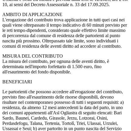
10, ai sensi del Decreto Assessoriale n. 33 del 17.09.2025.
AMBITO DI APPLICAZIONE
L'erogazione del contributo trova applicazione in tutti quei casi nei
quali viene oltrepassato il tempo indicativo di 60 minuti previsto per
le reti tempo-dipendenti, considerato quale effettivo limite massimo
di percorrenza dal comune di residenza delle partorienti al punto
nascita più prossimo. Oltrepassato tale limite, sono individuati i
comuni di residenza delle aventi diritto ad accedere al contributo.
MISURA DEL CONTRIBUTO
La misura del contributo, per ognuna delle aventi diritto, è
determinata nell'importo forfettario di 1.500 euro, fino
all'esaurimento del fondo disponibile.
BENEFICIARI
Le partorienti che possono accedere all'erogazione del contributo,
previsto fino all'esaurimento delle risorse disponibili, devono
risultare nel contemporaneo possesso di tutti i seguenti requisiti: a)
residenza, da almeno 12 mesi antecedenti la data del parto, in uno
dei comuni appartenenti all'Asl Ogliastra di seguito elencati: Bari
Sardo, Baunei, Cardedu, Girasole, Jerzu, Lotzorai, Osini,
Perdasdefogu, Talana, Tertenia, Tortolì, Triei, Ulassai, Urzulei,
Ussassai e Seui; b) aver partorito in un punto nascita del Servizio