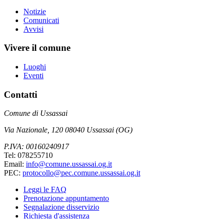
Notizie
Comunicati
Avvisi
Vivere il comune
Luoghi
Eventi
Contatti
Comune di Ussassai
Via Nazionale, 120 08040 Ussassai (OG)
P.IVA: 00160240917
Tel: 078255710
Email:
info@comune.ussassai.og.it
PEC:
protocollo@pec.comune.ussassai.og.it
Leggi le FAQ
Prenotazione appuntamento
Segnalazione disservizio
Richiesta d'assistenza