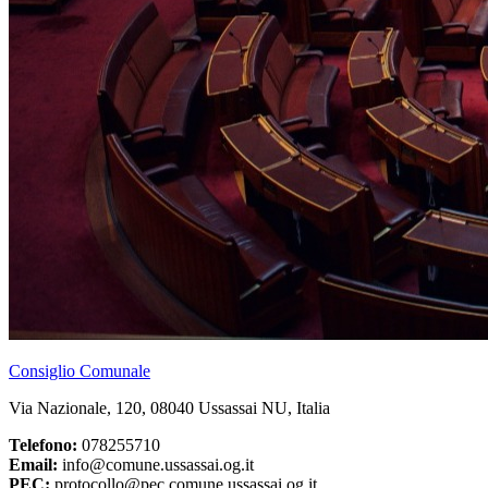
Consiglio Comunale
Via Nazionale, 120, 08040 Ussassai NU, Italia
Telefono:
078255710
Email:
info@comune.ussassai.og.it
PEC:
protocollo@pec.comune.ussassai.og.it