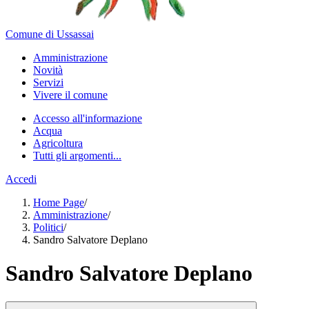
Comune di Ussassai
Amministrazione
Novità
Servizi
Vivere il comune
Accesso all'informazione
Acqua
Agricoltura
Tutti gli argomenti...
Accedi
Home Page
/
Amministrazione
/
Politici
/
Sandro Salvatore Deplano
Sandro Salvatore Deplano