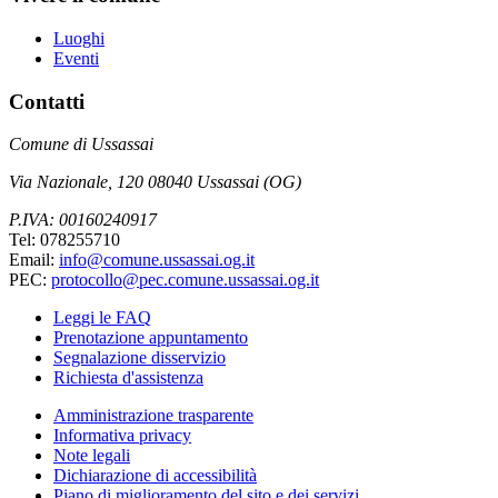
Luoghi
Eventi
Contatti
Comune di Ussassai
Via Nazionale, 120 08040 Ussassai (OG)
P.IVA: 00160240917
Tel: 078255710
Email:
info@comune.ussassai.og.it
PEC:
protocollo@pec.comune.ussassai.og.it
Leggi le FAQ
Prenotazione appuntamento
Segnalazione disservizio
Richiesta d'assistenza
Amministrazione trasparente
Informativa privacy
Note legali
Dichiarazione di accessibilità
Piano di miglioramento del sito e dei servizi