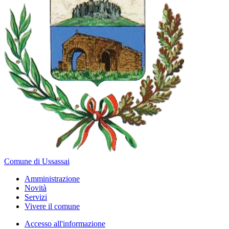
Comune di Ussassai
Amministrazione
Novità
Servizi
Vivere il comune
Accesso all'informazione